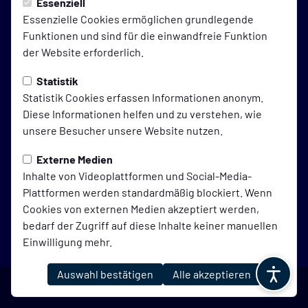
Essenziell
auf Social Media folgen
Essenzielle Cookies ermöglichen grundlegende
Funktionen und sind für die einwandfreie Funktion
der Website erforderlich.
Statistik
Jetzt unsere App downloaden
Statistik Cookies erfassen Informationen anonym.
Diese Informationen helfen und zu verstehen, wie
unsere Besucher unsere Website nutzen.
Externe Medien
Inhalte von Videoplattformen und Social-Media-
Impressum
Datenschutz
Cookies
Plattformen werden standardmäßig blockiert. Wenn
Cookies von externen Medien akzeptiert werden,
bedarf der Zugriff auf diese Inhalte keiner manuellen
© 2026 Blau-Weiß Galgenmoor,
Einwilligung mehr.
präsentiert von
ClubShare
Marketing
Auswahl bestätigen
Alle akzeptieren
Marketing-Cookies werden verwendet, um Ihnen
relevante und personalisierte Werbung anzuzeigen.