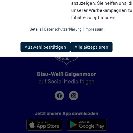
anzuzeigen. Sie helfen uns, di
unserer Werbekampagnen zu
Inhalte zu optimieren.
Details
|
Datenschutzerklärung
|
Impressum
Auswahl bestätigen
Alle akzeptieren
Blau-Weiß Galgenmoor
auf Social Media folgen
Jetzt unsere App downloaden