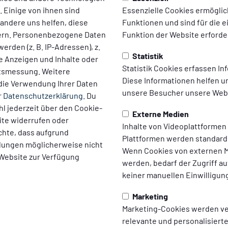
 Einige von ihnen sind
Essenzielle Cookies ermögli
 andere uns helfen, diese
Funktionen und sind für die 
ern. Personenbezogene Daten
Funktion der Website erforder
erden (z. B. IP-Adressen), z.
Statistik
te Anzeigen und Inhalte oder
Statistik Cookies erfassen I
ltsmessung. Weitere
Diese Informationen helfen u
die Verwendung Ihrer Daten
unsere Besucher unsere Webs
r
Datenschutzerklärung
. Du
l jederzeit über den Cookie-
Externe Medien
ite widerrufen oder
Inhalte von Videoplattformen
chte, dass aufgrund
Plattformen werden standard
ellungen möglicherweise nicht
Wenn Cookies von externen M
 Website zur Verfügung
werden, bedarf der Zugriff au
8
keiner manuellen Einwilligun
Marketing
Marketing-Cookies werden v
relevante und personalisier