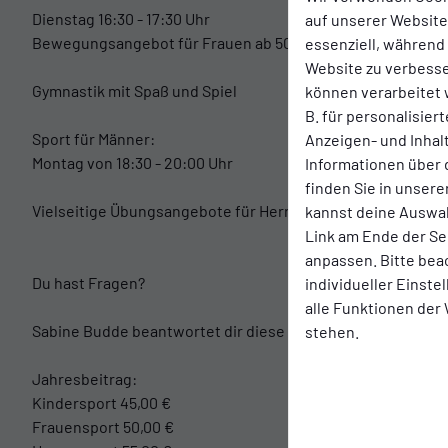
Dienstag 16:30 - 17:30 Uhr
auf unserer Website.
Bewegungsangebot für Frauen ab 50 Jahre;
essenziell, während
Website zu verbess
Gymnastik mit Spaß und Spiel
können verarbeitet w
B. für personalisier
Sport für Männer:
Anzeigen- und Inha
Montag von 18:30 - 20:00 Uhr
Informationen über 
finden Sie in unsere
Vielseitige Übungsangebote für Herren
kannst deine Auswah
Link am Ende der Se
anpassen. Bitte bea
Du hast Fragen?
individueller Einst
alle Funktionen der
Sabine Budde beantwortet dir diese gerne unter 04471-765
stehen.
Jahresbeitrag:
Kindersport 45,00 €
Frauensport 50,00 €