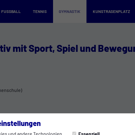
FUSSBALL
TENNIS
GYMNASTIK
KUNSTRASENPLATZ
ktiv mit Sport, Spiel und Beweg
ckenschule)
instellungen
ies und andere Technologien
Essenziell