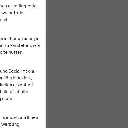
chen grundlegende
einwandfreie
lich.
nformationen anonym.
nd zu verstehen, wie
ite nutzen.
 und Social-Media-
mäßig blockiert.
edien akzeptiert
f diese Inhalte
g mehr.
erwendet, um Ihnen
te Werbung