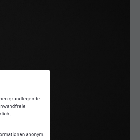
chen grundlegende
einwandfreie
lich.
nformationen anonym.