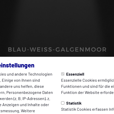
instellungen
ies und andere Technologien
Essenziell
 Einige von ihnen sind
Essenzielle Cookies ermögli
 andere uns helfen, diese
Funktionen und sind für die 
ern. Personenbezogene Daten
Funktion der Website erforder
erden (z. B. IP-Adressen), z.
Statistik
te Anzeigen und Inhalte oder
Statistik Cookies erfassen I
ltsmessung. Weitere