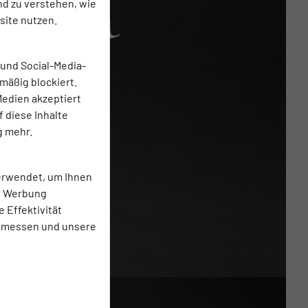
nd zu verstehen, wie
ite nutzen.
 und Social-Media-
mäßig blockiert.
edien akzeptiert
f diese Inhalte
g mehr.
erwendet, um Ihnen
te Werbung
e Effektivität
 messen und unsere