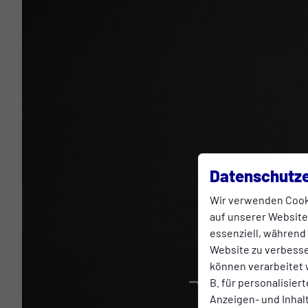
Datenschutze
Wir verwenden Cook
auf unserer Website.
essenziell, während
Website zu verbess
können verarbeitet w
B. für personalisier
Anzeigen- und Inha