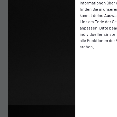
Informationen über 
finden Sie in unsere
kannst deine Auswah
Link am Ende der Se
anpassen. Bitte bea
individueller Einst
alle Funktionen der
stehen.