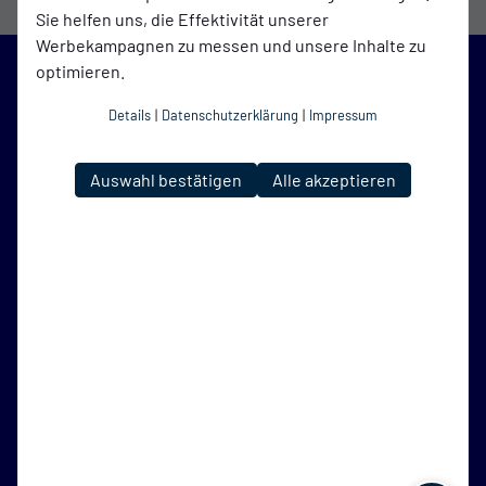
Sie helfen uns, die Effektivität unserer
Werbekampagnen zu messen und unsere Inhalte zu
optimieren.
Details
|
Datenschutzerklärung
|
Impressum
Blau-Weiß Galgenmoor
auf Social Media folgen
Auswahl bestätigen
Alle akzeptieren
Jetzt unsere App downloaden
Impressum
Datenschutz
Cookies